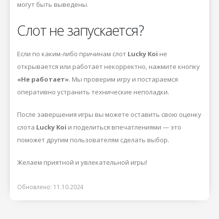
могут быть выведены.
Слот не запускается?
Если по каким-либо причинам слот
Lucky Koi
не
открывается или работает некорректно, нажмите кнопку
«Не работает»
. Мы проверим игру и постараемся
оперативно устранить технические неполадки.
После завершения игры вы можете оставить свою оценку
слота
Lucky Koi
и поделиться впечатлениями — это
поможет другим пользователям сделать выбор.
Желаем приятной и увлекательной игры!
Обновлено:
11.10.2024