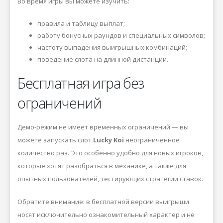
Во время игры вы можете изучить:
правила и таблицу выплат;
работу бонусных раундов и специальных символов;
частоту выпадения выигрышных комбинаций;
поведение слота на длинной дистанции.
Бесплатная игра без
ограничений
Демо-режим не имеет временных ограничений — вы
можете запускать слот
Lucky Koi
неограниченное
количество раз. Это особенно удобно для новых игроков,
которые хотят разобраться в механике, а также для
опытных пользователей, тестирующих стратегии ставок.
Обратите внимание: в бесплатной версии выигрыши
носят исключительно ознакомительный характер и не