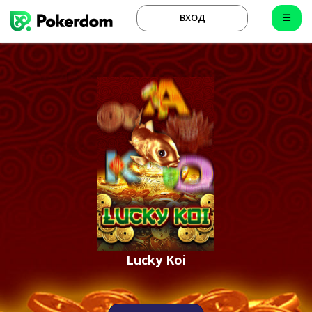
ВХОД
Lucky Koi