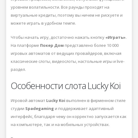
уровнем волатильности. Все раунды проходят на
виртуальные кредиты, поэтому вы ничем не рискуете и
можете играть в удобном темпе.
Чтобы начать игру, достаточно нажать кнопку
«Играть»
.
На платформе
Покер Дом
представлено более 10 000
игровых автоматов от ведущих провайдеров, включая
классические слоты, видеослоты, настольные игры и live-
раздел.
Особенности слота Lucky Koi
Игровой автомат
Lucky Koi
выполнен в фирменном стиле
студии
Spadegaming
и поддерживает адаптивный
интерфейс, благодаря чему он корректно запускается как
на компьютере, так и на мобильных устройствах.