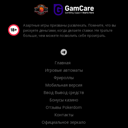
Азартные игры призваны развлекать. Помните, что вы
рискуете деньгами, когда делаете ставки. Не тратьте
больше, чем можете позволить себе проиграть.
Главная
Игровые автоматы
Фрироллы
Мобильная версия
Ввод Вывод средств
Бонусы казино
Отзывы Pokerdom
Контакты
Официальное зеркало