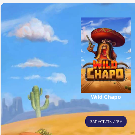
Wild Chapo
ЗАПУСТИТЬ ИГРУ