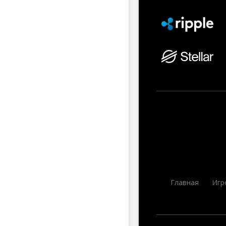
Главная
Игр