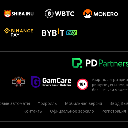
Азартные игры призв
рискуете деньгами, к
больше, чем можете 
овые автоматы
Фрироллы
Мобильная версия
Ввод Выв
Контакты
Официальное зеркало
Регистрация