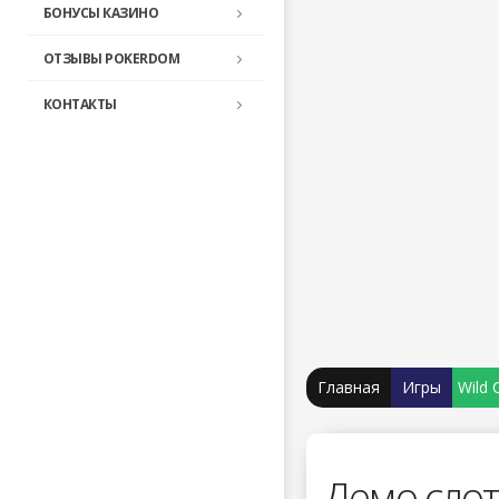
БОНУСЫ КАЗИНО
ОТЗЫВЫ POKERDOM
КОНТАКТЫ
Главная
Игры
Wild 
Демо слот