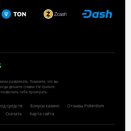
аны развлекать. Помните, что вы
огда делаете ставки. Не тратьте
позволить себе проиграть.
од средств
Бонусы казино
Отзывы Pokerdom
Скачать
Карта сайта