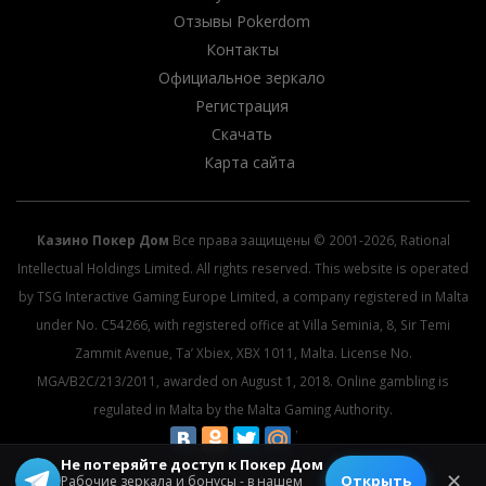
Отзывы Pokerdom
Контакты
Официальное зеркало
Регистрация
Скачать
Карта сайта
Казино Покер Дом
Все права защищены © 2001-2026, Rational
Intellectual Holdings Limited. All rights reserved. This website is operated
by TSG Interactive Gaming Europe Limited, a company registered in Malta
under No. C54266, with registered office at Villa Seminia, 8, Sir Temi
Zammit Avenue, Ta’ Xbiex, XBX 1011, Malta. License No.
MGA/B2C/213/2011, awarded on August 1, 2018. Online gambling is
regulated in Malta by the Malta Gaming Authority.
Не потеряйте доступ к Покер Дом
© 2026 All rights reserved.
✕
Открыть
Рабочие зеркала и бонусы - в нашем