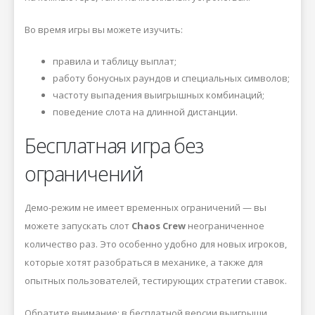
Во время игры вы можете изучить:
правила и таблицу выплат;
работу бонусных раундов и специальных символов;
частоту выпадения выигрышных комбинаций;
поведение слота на длинной дистанции.
Бесплатная игра без
ограничений
Демо-режим не имеет временных ограничений — вы
можете запускать слот
Chaos Crew
неограниченное
количество раз. Это особенно удобно для новых игроков,
которые хотят разобраться в механике, а также для
опытных пользователей, тестирующих стратегии ставок.
Обратите внимание: в бесплатной версии выигрыши