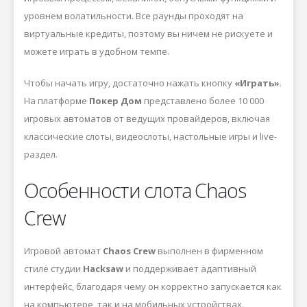
уровнем волатильности. Все раунды проходят на
виртуальные кредиты, поэтому вы ничем не рискуете и
можете играть в удобном темпе.
Чтобы начать игру, достаточно нажать кнопку
«Играть»
.
На платформе
Покер Дом
представлено более 10 000
игровых автоматов от ведущих провайдеров, включая
классические слоты, видеослоты, настольные игры и live-
раздел.
Особенности слота Chaos
Crew
Игровой автомат
Chaos Crew
выполнен в фирменном
стиле студии
Hacksaw
и поддерживает адаптивный
интерфейс, благодаря чему он корректно запускается как
на компьютере, так и на мобильных устройствах.