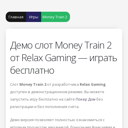
Главная
Игры
Money Train 2
Демо слот Money Train 2
от Relax Gaming — играть
бесплатно
Слот
Money Train 2
от разработчика
Relax Gaming
доступен в демонстрационном режиме. Вы можете
запустить игру бесплатно на сайте
Покер Дом
без
регистрации и без пополнения счёта.
Демо-версия позволяет полностью ознакомиться с
игровым процессом, механикой, бонусными функциями и