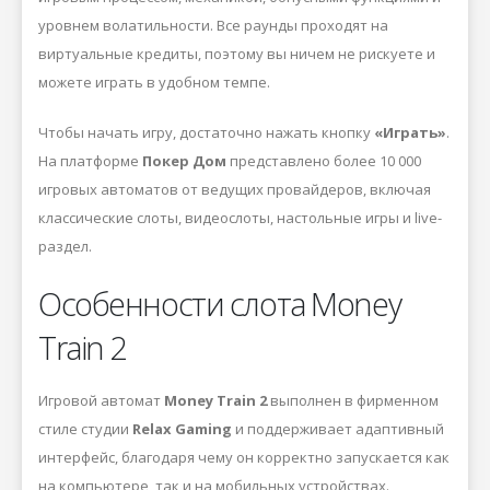
уровнем волатильности. Все раунды проходят на
виртуальные кредиты, поэтому вы ничем не рискуете и
можете играть в удобном темпе.
Чтобы начать игру, достаточно нажать кнопку
«Играть»
.
На платформе
Покер Дом
представлено более 10 000
игровых автоматов от ведущих провайдеров, включая
классические слоты, видеослоты, настольные игры и live-
раздел.
Особенности слота Money
Train 2
Игровой автомат
Money Train 2
выполнен в фирменном
стиле студии
Relax Gaming
и поддерживает адаптивный
интерфейс, благодаря чему он корректно запускается как
на компьютере, так и на мобильных устройствах.