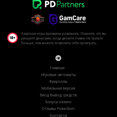
Азартные игры призваны развлекать. Помните, что вы
рискуете деньгами, когда делаете ставки. Не тратьте
больше, чем можете позволить себе проиграть.
Главная
Игровые автоматы
Фрироллы
Мобильная версия
Ввод Вывод средств
Бонусы казино
Отзывы Pokerdom
Контакты