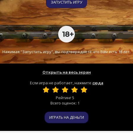
ЗАПУСТИТЬ ИГРУ
Нажимая "Запустить игру", вы подтверждаете что Вам есть 18 лет.
Открыть на весь экран
Если игра не работает, нажмите
сюда
Рейтинг
5
Всего оценок:
1
ИГРАТЬ НА ДЕНЬГИ