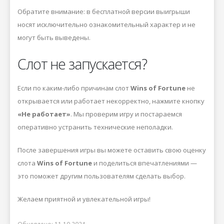
Обратите внимание: в бесплатной версии выигрыши
носят исключительно ознакомительный характер и не
могут быть выведены.
Слот не запускается?
Если по каким-либо причинам слот
Wins of Fortune
не
открывается или работает некорректно, нажмите кнопку
«Не работает»
. Мы проверим игру и постараемся
оперативно устранить технические неполадки.
После завершения игры вы можете оставить свою оценку
слота
Wins of Fortune
и поделиться впечатлениями —
это поможет другим пользователям сделать выбор.
Желаем приятной и увлекательной игры!
Обновлено:
11.10.2024