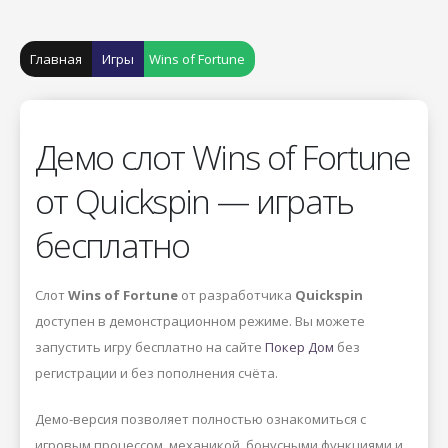
Главная
Игры
Wins of Fortune
Демо слот Wins of Fortune
от Quickspin — играть
бесплатно
Слот
Wins of Fortune
от разработчика
Quickspin
доступен в демонстрационном режиме. Вы можете
запустить игру бесплатно на сайте
Покер Дом
без
регистрации и без пополнения счёта.
Демо-версия позволяет полностью ознакомиться с
игровым процессом, механикой, бонусными функциями и