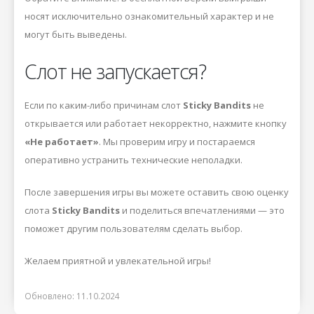
носят исключительно ознакомительный характер и не
могут быть выведены.
Слот не запускается?
Если по каким-либо причинам слот
Sticky Bandits
не
открывается или работает некорректно, нажмите кнопку
«Не работает»
. Мы проверим игру и постараемся
оперативно устранить технические неполадки.
После завершения игры вы можете оставить свою оценку
слота
Sticky Bandits
и поделиться впечатлениями — это
поможет другим пользователям сделать выбор.
Желаем приятной и увлекательной игры!
Обновлено:
11.10.2024