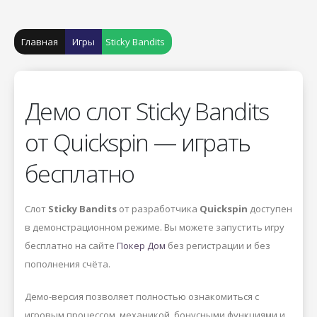
Главная
Игры
Sticky Bandits
Демо слот Sticky Bandits
от Quickspin — играть
бесплатно
Слот
Sticky Bandits
от разработчика
Quickspin
доступен
в демонстрационном режиме. Вы можете запустить игру
бесплатно на сайте
Покер Дом
без регистрации и без
пополнения счёта.
Демо-версия позволяет полностью ознакомиться с
игровым процессом, механикой, бонусными функциями и