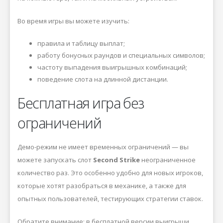
Во время игры вы можете изучить:
правила и таблицу выплат;
работу бонусных раундов и специальных символов;
частоту выпадения выигрышных комбинаций;
поведение слота на длинной дистанции.
Бесплатная игра без
ограничений
Демо-режим не имеет временных ограничений — вы
можете запускать слот
Second Strike
неограниченное
количество раз. Это особенно удобно для новых игроков,
которые хотят разобраться в механике, а также для
опытных пользователей, тестирующих стратегии ставок.
Обратите внимание: в бесплатной версии выигрыши