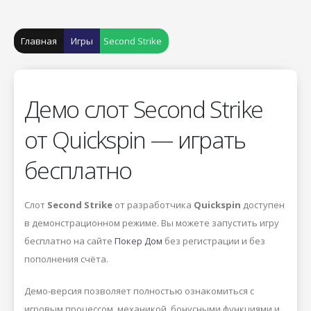
Главная
Игры
Second Strike
Демо слот Second Strike
от Quickspin — играть
бесплатно
Слот
Second Strike
от разработчика
Quickspin
доступен
в демонстрационном режиме. Вы можете запустить игру
бесплатно на сайте
Покер Дом
без регистрации и без
пополнения счёта.
Демо-версия позволяет полностью ознакомиться с
игровым процессом, механикой, бонусными функциями и