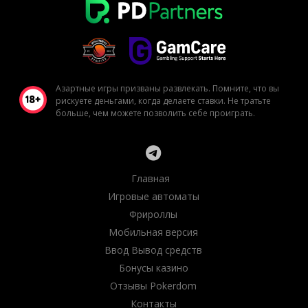
Азартные игры призваны развлекать. Помните, что вы
рискуете деньгами, когда делаете ставки. Не тратьте
больше, чем можете позволить себе проиграть.
Главная
Игровые автоматы
Фрироллы
Мобильная версия
Ввод Вывод средств
Бонусы казино
Отзывы Pokerdom
Контакты