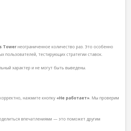
s Tower
неограниченное количество раз. Это особенно
ых пользователей, тестирующих стратегии ставок.
ьный характер и не могут быть выведены.
корректно, нажмите кнопку
«Не работает»
. Мы проверим
оделиться впечатлениями — это поможет другим