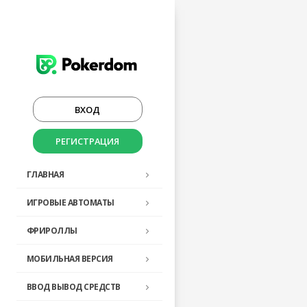
ВХОД
РЕГИСТРАЦИЯ
ГЛАВНАЯ
ИГРОВЫЕ АВТОМАТЫ
ФРИРОЛЛЫ
МОБИЛЬНАЯ ВЕРСИЯ
ВВОД ВЫВОД СРЕДСТВ