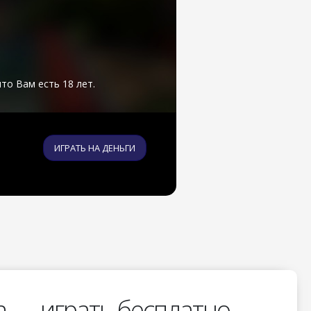
то Вам есть 18 лет.
ИГРАТЬ НА ДЕНЬГИ
in — играть бесплатно