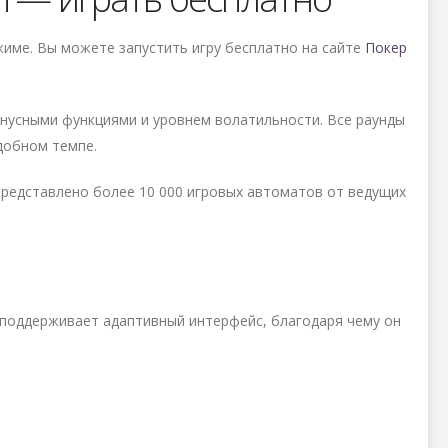
име. Вы можете запустить игру бесплатно на сайте
Покер
нусными функциями и уровнем волатильности. Все раунды
добном темпе.
редставлено более 10 000 игровых автоматов от ведущих
поддерживает адаптивный интерфейс, благодаря чему он