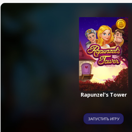
Rapunzel's Tower
ЗАПУСТИТЬ ИГРУ