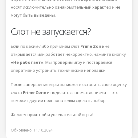
носят исключительно ознакомительный характер и не
могут быть выведены.
Слот не запускается?
Если по каким-либо причинам слот
Prime Zone
не
открывается или работает некорректно, нажмите кнопку
«Не работает»
. Мы проверим игру и постараемся
оперативно устранить технические неполадки.
После завершения игры вы можете оставить свою оценку
слота
Prime Zone
и поделиться впечатлениями — это
поможет другим пользователям сделать выбор.
Желаем приятной и увлекательной игры!
Обновлено:
11.10.2024