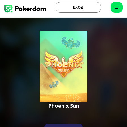
ВХОД
Phoenix Sun