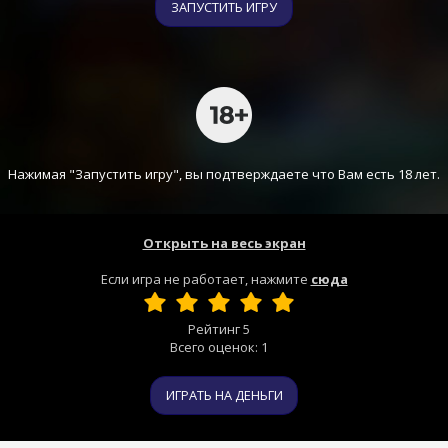
ЗАПУСТИТЬ ИГРУ
Нажимая "Запустить игру", вы подтверждаете что Вам есть 18 лет.
Открыть на весь экран
Если игра не работает, нажмите
сюда
Рейтинг
5
Всего оценок:
1
ИГРАТЬ НА ДЕНЬГИ