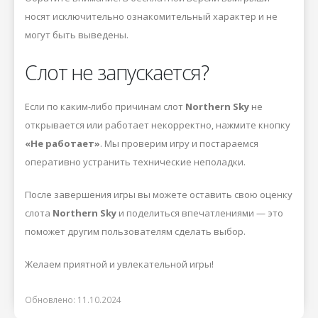
носят исключительно ознакомительный характер и не
могут быть выведены.
Слот не запускается?
Если по каким-либо причинам слот
Northern Sky
не
открывается или работает некорректно, нажмите кнопку
«Не работает»
. Мы проверим игру и постараемся
оперативно устранить технические неполадки.
После завершения игры вы можете оставить свою оценку
слота
Northern Sky
и поделиться впечатлениями — это
поможет другим пользователям сделать выбор.
Желаем приятной и увлекательной игры!
Обновлено:
11.10.2024