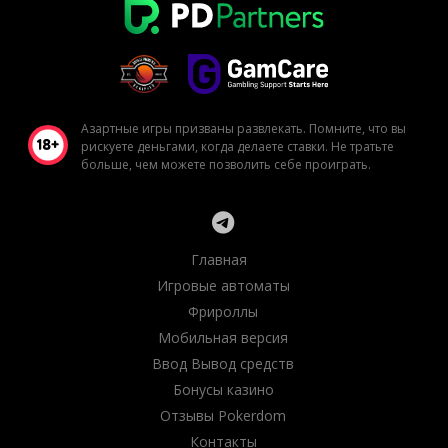
Азартные игры призваны развлекать. Помните, что вы
рискуете деньгами, когда делаете ставки. Не тратьте
больше, чем можете позволить себе проиграть.
Главная
Игровые автоматы
Фрироллы
Мобильная версия
Ввод Вывод средств
Бонусы казино
Отзывы Pokerdom
Контакты