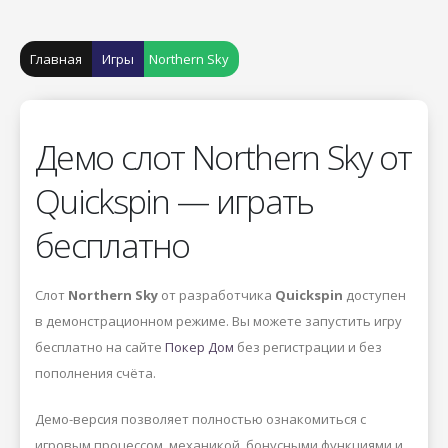
Главная
Игры
Northern Sky
Демо слот Northern Sky от
Quickspin — играть
бесплатно
Слот
Northern Sky
от разработчика
Quickspin
доступен
в демонстрационном режиме. Вы можете запустить игру
бесплатно на сайте
Покер Дом
без регистрации и без
пополнения счёта.
Демо-версия позволяет полностью ознакомиться с
игровым процессом, механикой, бонусными функциями и