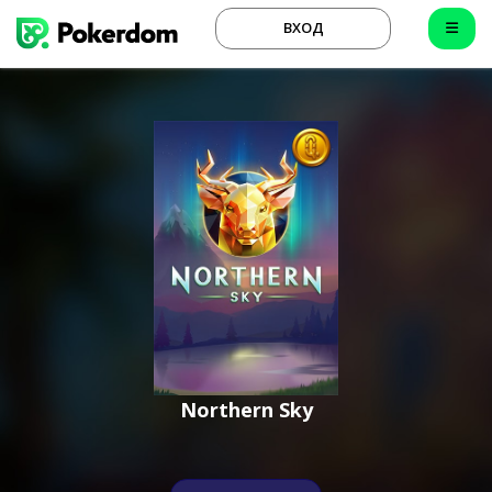
ВХОД
Northern Sky