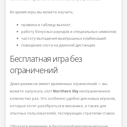
Во время игры вы можете изучить:
правила и таблицу выплат;
работу бонусных раундов и специальных символов;
частоту выпадения выигрышных комбинаций;
поведение слота на длинной дистанции.
Бесплатная игра без
ограничений
Демо-режим не имеет временных ограничений — вы
можете запускать слот
Northern Sky
неограниченное
количество раз. Это особенно удобно для новых игроков,
которые хотят разобраться в механике, а также для
опытных пользователей, тестирующих стратегии ставок.
Обратите внимание: в бесплатной версии выигрыши