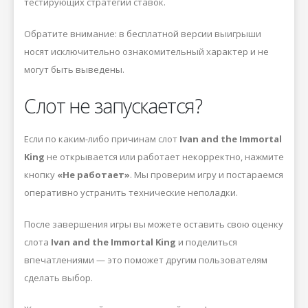
тестирующих стратегии ставок.
Обратите внимание: в бесплатной версии выигрыши
носят исключительно ознакомительный характер и не
могут быть выведены.
Слот не запускается?
Если по каким-либо причинам слот
Ivan and the Immortal
King
не открывается или работает некорректно, нажмите
кнопку
«Не работает»
. Мы проверим игру и постараемся
оперативно устранить технические неполадки.
После завершения игры вы можете оставить свою оценку
слота
Ivan and the Immortal King
и поделиться
впечатлениями — это поможет другим пользователям
сделать выбор.