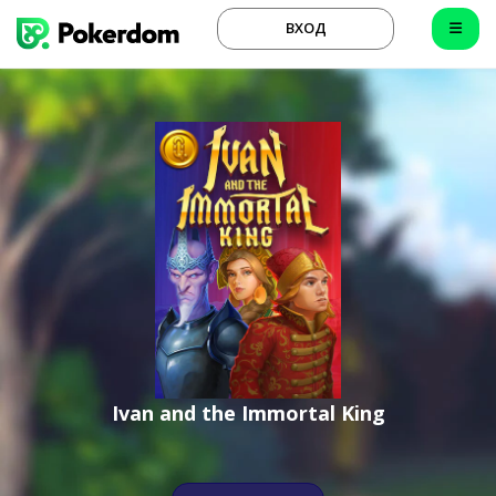
ВХОД
Ivan and the Immortal King