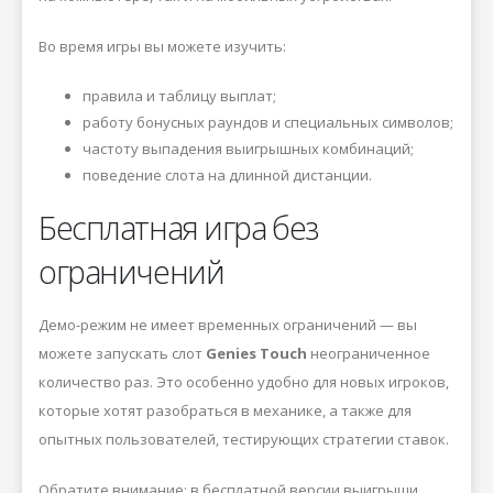
Во время игры вы можете изучить:
правила и таблицу выплат;
работу бонусных раундов и специальных символов;
частоту выпадения выигрышных комбинаций;
поведение слота на длинной дистанции.
Бесплатная игра без
ограничений
Демо-режим не имеет временных ограничений — вы
можете запускать слот
Genies Touch
неограниченное
количество раз. Это особенно удобно для новых игроков,
которые хотят разобраться в механике, а также для
опытных пользователей, тестирующих стратегии ставок.
Обратите внимание: в бесплатной версии выигрыши