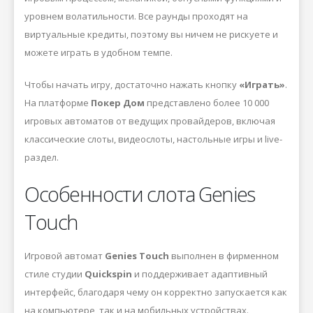
уровнем волатильности. Все раунды проходят на
виртуальные кредиты, поэтому вы ничем не рискуете и
можете играть в удобном темпе.
Чтобы начать игру, достаточно нажать кнопку
«Играть»
.
На платформе
Покер Дом
представлено более 10 000
игровых автоматов от ведущих провайдеров, включая
классические слоты, видеослоты, настольные игры и live-
раздел.
Особенности слота Genies
Touch
Игровой автомат
Genies Touch
выполнен в фирменном
стиле студии
Quickspin
и поддерживает адаптивный
интерфейс, благодаря чему он корректно запускается как
на компьютере, так и на мобильных устройствах.