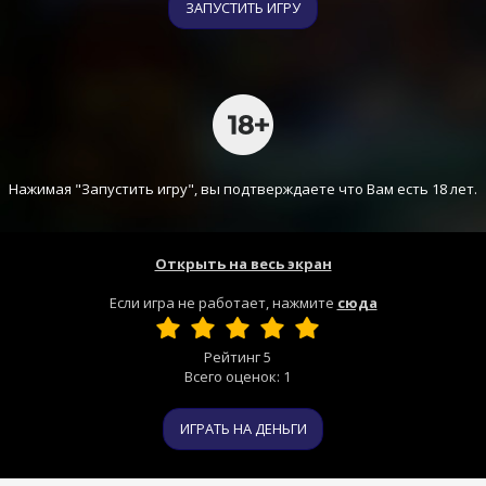
ЗАПУСТИТЬ ИГРУ
Нажимая "Запустить игру", вы подтверждаете что Вам есть 18 лет.
Открыть на весь экран
Если игра не работает, нажмите
сюда
Рейтинг
5
Всего оценок:
1
ИГРАТЬ НА ДЕНЬГИ