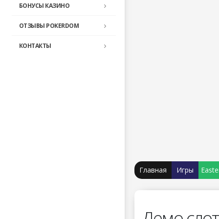
БОНУСЫ КАЗИНО
ОТЗЫВЫ POKERDOM
КОНТАКТЫ
Главная
Игры
Easte
Демо слот