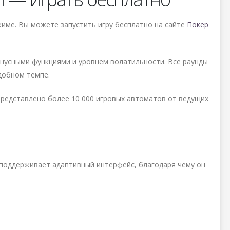
име. Вы можете запустить игру бесплатно на сайте
Покер
нусными функциями и уровнем волатильности. Все раунды
добном темпе.
редставлено более 10 000 игровых автоматов от ведущих
поддерживает адаптивный интерфейс, благодаря чему он