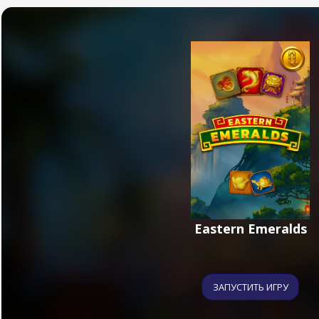
Eastern Emeralds
ЗАПУСТИТЬ ИГРУ