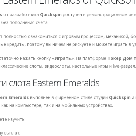
s
от разработчика
Quickspin
доступен в демонстрационном реж
 без пополнения счёта.
т полностью ознакомиться с игровым процессом, механикой, бо
ые кредиты, поэтому вы ничем не рискуете и можете играть в у
остаточно нажать кнопку
«Играть»
. На платформе
Покер Дом
п
классические слоты, видеослоты, настольные игры и live-раздел.
 слота Eastern Emeralds
ern Emeralds
выполнен в фирменном стиле студии
Quickspin
и 
 как на компьютере, так и на мобильных устройствах.
ете изучить:
цу выплат;