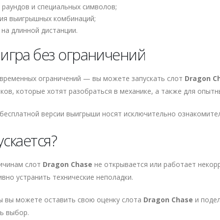
 раундов и специальных символов;
ия выигрышных комбинаций;
 на длинной дистанции.
 игра без ограничений
временных ограничений — вы можете запускать слот
Dragon C
ков, которые хотят разобраться в механике, а также для опытн
 бесплатной версии выигрыши носят исключительно ознакомител
ускается?
ричинам слот
Dragon Chase
не открывается или работает некор
ивно устранить технические неполадки.
ы вы можете оставить свою оценку слота
Dragon Chase
и поде
ь выбор.