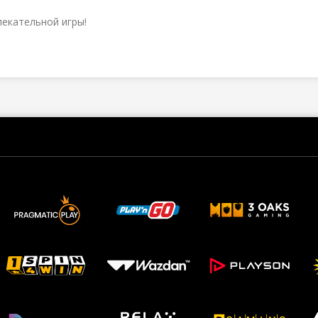
лекательной игры!