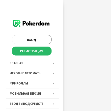
ВХОД
РЕГИСТРАЦИЯ
ГЛАВНАЯ
ИГРОВЫЕ АВТОМАТЫ
ФРИРОЛЛЫ
МОБИЛЬНАЯ ВЕРСИЯ
ВВОД ВЫВОД СРЕДСТВ