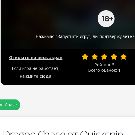
Нажимая "Запустить игру", вы подтверждаете ч
Открыть на весь экран
Рейтинг
5
Если игра не работает,
Всего оценок:
1
нажмите
сюда
on Chase
 Dragon Chase от Quickspin 