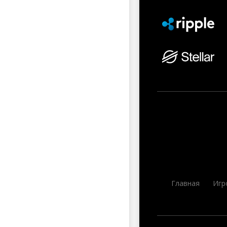
Главная
Игр