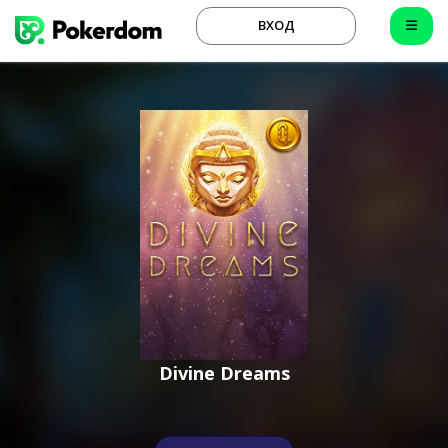
ВХОД
Divine Dreams