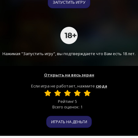
ЗАПУСТИТЬ ИГРУ
Нажимая "Запустить игру", вы подтверждаете что Вам есть 18 лет.
Открыть на весь экран
Если игра не работает, нажмите
сюда
Рейтинг
5
Всего оценок:
1
ИГРАТЬ НА ДЕНЬГИ