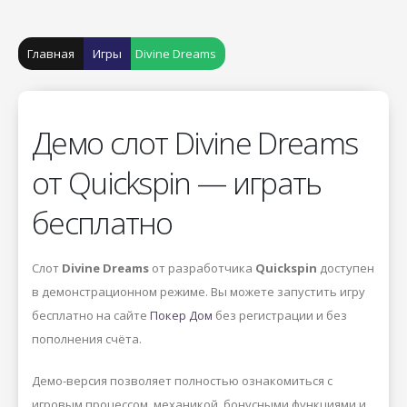
Главная
Игры
Divine Dreams
Демо слот Divine Dreams
от Quickspin — играть
бесплатно
Слот
Divine Dreams
от разработчика
Quickspin
доступен
в демонстрационном режиме. Вы можете запустить игру
бесплатно на сайте
Покер Дом
без регистрации и без
пополнения счёта.
Демо-версия позволяет полностью ознакомиться с
игровым процессом, механикой, бонусными функциями и