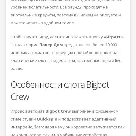
уровнем волатильности. Все раунды проходят на
виртуальные кредиты, поэтому вы ничем не рискуете и
можете играть в удобном темпе.
Чтобы начать игру, достаточно нажать кнопку
«Играть»
.
На платформе
Покер Дом
представлено более 10 000
игровых автоматов от ведущих провайдеров, включая
классические слоты, видеослоты, настольные игры и live-
раздел.
Особенности слота Bigbot
Crew
Игровой автомат
Bigbot Crew
выполнен в фирменном
стиле студии
Quickspin
и поддерживает адаптивный
интерфейс, благодаря чему он корректно запускается как
на компьютере, так и на мобильных устройствах.