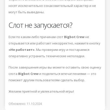
носят исключительно ознакомительный характер и не
могут быть выведены.
Слот не запускается?
Если по каким-либо причинам слот
Bigbot Crew
не
открывается или работает некорректно, нажмите кнопку
«Не работает»
. Мы проверим игру и постараемся
оперативно устранить технические неполадки.
После завершения игры вы можете оставить свою оценку
слота
Bigbot Crew
и поделиться впечатлениями — это
поможет другим пользователям сделать выбор.
Желаем приятной и увлекательной игры!
Обновлено:
11.10.2024