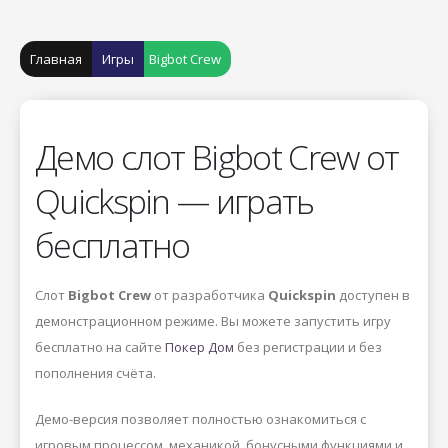
Главная
Игры
Bigbot Crew
Демо слот Bigbot Crew от
Quickspin — играть
бесплатно
Слот
Bigbot Crew
от разработчика
Quickspin
доступен в
демонстрационном режиме. Вы можете запустить игру
бесплатно на сайте
Покер Дом
без регистрации и без
пополнения счёта.
Демо-версия позволяет полностью ознакомиться с
игровым процессом, механикой, бонусными функциями и