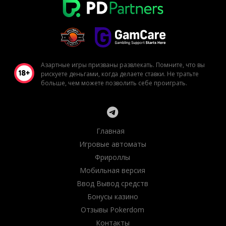
Азартные игры призваны развлекать. Помните, что вы
рискуете деньгами, когда делаете ставки. Не тратьте
больше, чем можете позволить себе проиграть.
Главная
Игровые автоматы
Фрироллы
Мобильная версия
Ввод Вывод средств
Бонусы казино
Отзывы Pokerdom
Контакты