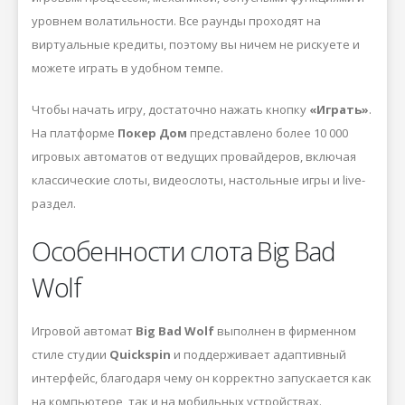
уровнем волатильности. Все раунды проходят на
виртуальные кредиты, поэтому вы ничем не рискуете и
можете играть в удобном темпе.
Чтобы начать игру, достаточно нажать кнопку
«Играть»
.
На платформе
Покер Дом
представлено более 10 000
игровых автоматов от ведущих провайдеров, включая
классические слоты, видеослоты, настольные игры и live-
раздел.
Особенности слота Big Bad
Wolf
Игровой автомат
Big Bad Wolf
выполнен в фирменном
стиле студии
Quickspin
и поддерживает адаптивный
интерфейс, благодаря чему он корректно запускается как
на компьютере, так и на мобильных устройствах.