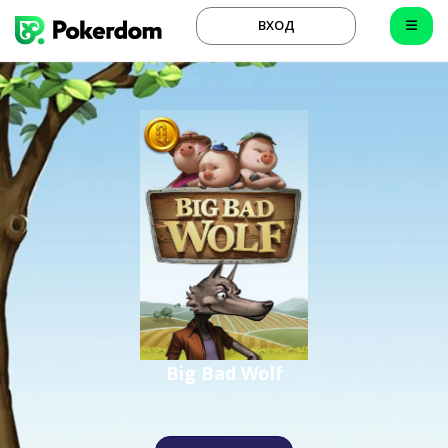
ВХОД
Big Bad Wolf