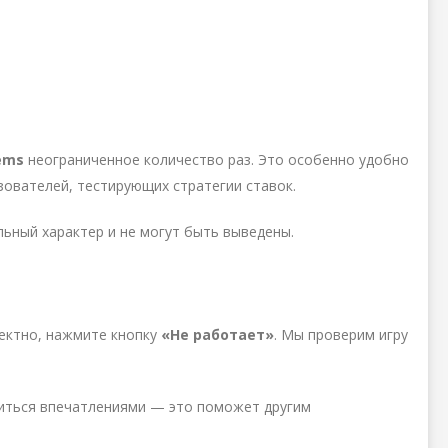
ems
неограниченное количество раз. Это особенно удобно
зователей, тестирующих стратегии ставок.
ьный характер и не могут быть выведены.
ектно, нажмите кнопку
«Не работает»
. Мы проверим игру
иться впечатлениями — это поможет другим