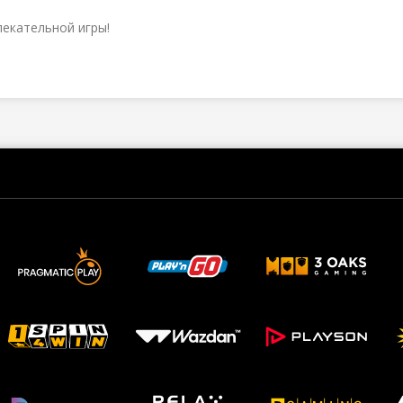
лекательной игры!