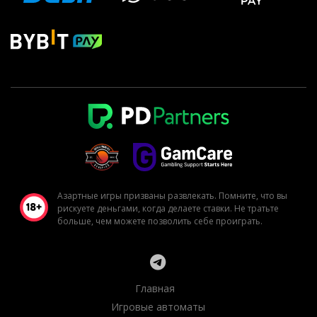
Азартные игры призваны развлекать. Помните, что вы
рискуете деньгами, когда делаете ставки. Не тратьте
больше, чем можете позволить себе проиграть.
Главная
Игровые автоматы