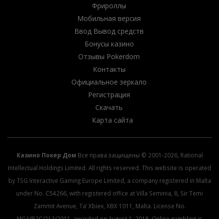
Фрироллы
Мобильная версия
Ввод Вывод средств
Бонусы казино
Отзывы Pokerdom
Контакты
Официальное зеркало
Регистрация
Скачать
Карта сайта
Казино Покер Дом
Все права защищены © 2001-2026, Rational
Intellectual Holdings Limited. All rights reserved. This website is operated
by TSG Interactive Gaming Europe Limited, a company registered in Malta
under No. C54266, with registered office at Villa Seminia, 8, Sir Temi
Zammit Avenue, Ta’ Xbiex, XBX 1011, Malta. License No.
MGA/B2C/213/2011, awarded on August 1, 2018. Online gambling is