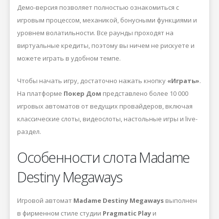
Демо-версия позволяет полностью ознакомиться с
игровым процессом, механикой, бонусными функциями и
уровнем волатильности. Все раунды проходят на
виртуальные кредиты, поэтому вы ничем не рискуете и
можете играть в удобном темпе.
Чтобы начать игру, достаточно нажать кнопку
«Играть»
.
На платформе
Покер Дом
представлено более 10 000
игровых автоматов от ведущих провайдеров, включая
классические слоты, видеослоты, настольные игры и live-
раздел.
Особенности слота Madame
Destiny Megaways
Игровой автомат
Madame Destiny Megaways
выполнен
в фирменном стиле студии
Pragmatic Play
и