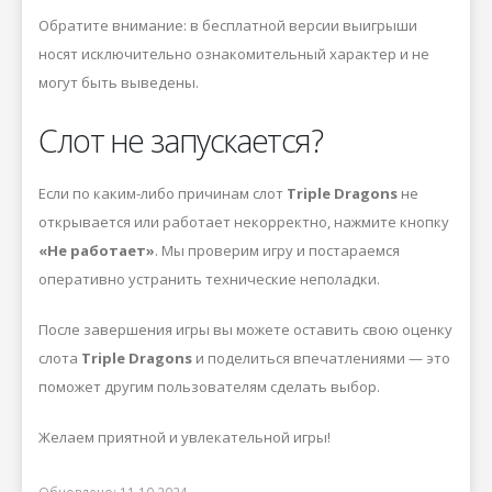
Обратите внимание: в бесплатной версии выигрыши
носят исключительно ознакомительный характер и не
могут быть выведены.
Слот не запускается?
Если по каким-либо причинам слот
Triple Dragons
не
открывается или работает некорректно, нажмите кнопку
«Не работает»
. Мы проверим игру и постараемся
оперативно устранить технические неполадки.
После завершения игры вы можете оставить свою оценку
слота
Triple Dragons
и поделиться впечатлениями — это
поможет другим пользователям сделать выбор.
Желаем приятной и увлекательной игры!
Обновлено:
11.10.2024