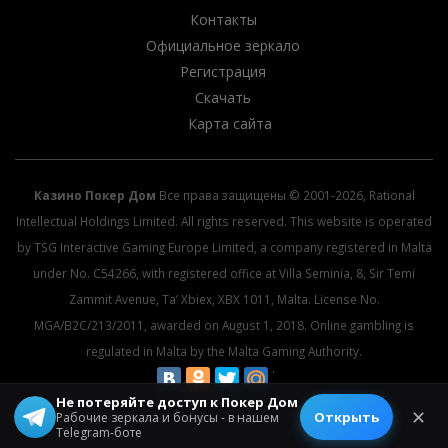
Контакты
Официальное зеркало
Регистрация
Скачать
Карта сайта
Казино Покер Дом
Все права защищены © 2001-2026, Rational
Intellectual Holdings Limited. All rights reserved. This website is operated
by TSG Interactive Gaming Europe Limited, a company registered in Malta
under No. C54266, with registered office at Villa Seminia, 8, Sir Temi
Zammit Avenue, Ta’ Xbiex, XBX 1011, Malta. License No.
MGA/B2C/213/2011, awarded on August 1, 2018. Online gambling is
regulated in Malta by the Malta Gaming Authority.
Не потеряйте доступ к Покер Дом
© 2026 All rights reserved.
✕
Открыть
Рабочие зеркала и бонусы - в нашем
Telegram-боте