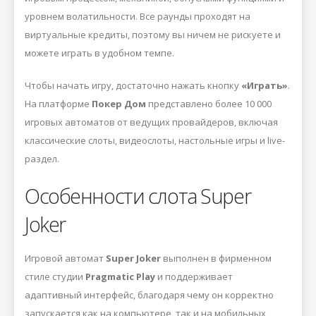
уровнем волатильности. Все раунды проходят на
виртуальные кредиты, поэтому вы ничем не рискуете и
можете играть в удобном темпе.
Чтобы начать игру, достаточно нажать кнопку
«Играть»
.
На платформе
Покер Дом
представлено более 10 000
игровых автоматов от ведущих провайдеров, включая
классические слоты, видеослоты, настольные игры и live-
раздел.
Особенности слота Super
Joker
Игровой автомат
Super Joker
выполнен в фирменном
стиле студии
Pragmatic Play
и поддерживает
адаптивный интерфейс, благодаря чему он корректно
запускается как на компьютере, так и на мобильных