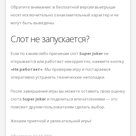
Обратите внимание: в бесплатной версии выигрыши
носят исключительно ознакомительный характер и не
могут быть выведены.
Слот не запускается?
Если по каким-либо причинам слот
Super Joker
не
открывается или работает некорректно, нажмите кнопку
«Не работает»
. Мы проверим игру и постараемся
оперативно устранить технические неполадки.
После завершения игры вы можете оставить свою оценку
слота
Super Joker
и поделиться впечатлениями — это
поможет другим пользователям сделать выбор.
Желаем приятной и увлекательной игры!
Обновлено:
11.10.2024