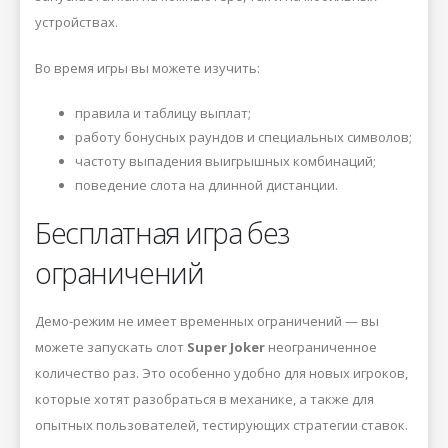
устройствах.
Во время игры вы можете изучить:
правила и таблицу выплат;
работу бонусных раундов и специальных символов;
частоту выпадения выигрышных комбинаций;
поведение слота на длинной дистанции.
Бесплатная игра без
ограничений
Демо-режим не имеет временных ограничений — вы
можете запускать слот
Super Joker
неограниченное
количество раз. Это особенно удобно для новых игроков,
которые хотят разобраться в механике, а также для
опытных пользователей, тестирующих стратегии ставок.