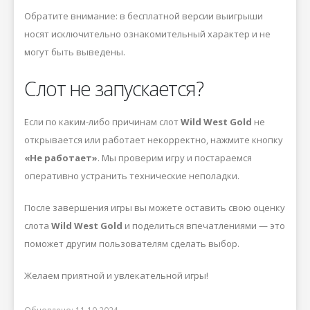
Обратите внимание: в бесплатной версии выигрыши
носят исключительно ознакомительный характер и не
могут быть выведены.
Слот не запускается?
Если по каким-либо причинам слот
Wild West Gold
не
открывается или работает некорректно, нажмите кнопку
«Не работает»
. Мы проверим игру и постараемся
оперативно устранить технические неполадки.
После завершения игры вы можете оставить свою оценку
слота
Wild West Gold
и поделиться впечатлениями — это
поможет другим пользователям сделать выбор.
Желаем приятной и увлекательной игры!
Обновлено:
11.10.2024