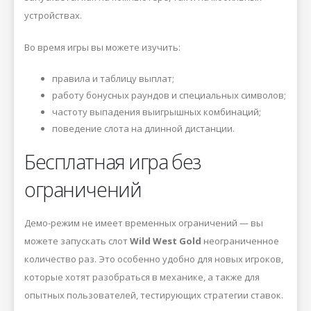
устройствах.
Во время игры вы можете изучить:
правила и таблицу выплат;
работу бонусных раундов и специальных символов;
частоту выпадения выигрышных комбинаций;
поведение слота на длинной дистанции.
Бесплатная игра без
ограничений
Демо-режим не имеет временных ограничений — вы
можете запускать слот
Wild West Gold
неограниченное
количество раз. Это особенно удобно для новых игроков,
которые хотят разобраться в механике, а также для
опытных пользователей, тестирующих стратегии ставок.