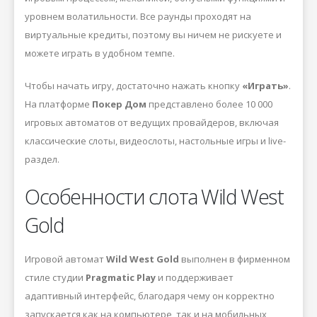
уровнем волатильности. Все раунды проходят на
виртуальные кредиты, поэтому вы ничем не рискуете и
можете играть в удобном темпе.
Чтобы начать игру, достаточно нажать кнопку
«Играть»
.
На платформе
Покер Дом
представлено более 10 000
игровых автоматов от ведущих провайдеров, включая
классические слоты, видеослоты, настольные игры и live-
раздел.
Особенности слота Wild West
Gold
Игровой автомат
Wild West Gold
выполнен в фирменном
стиле студии
Pragmatic Play
и поддерживает
адаптивный интерфейс, благодаря чему он корректно
запускается как на компьютере, так и на мобильных