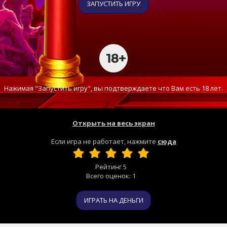
ЗАПУСТИТЬ ИГРУ
Нажимая "Запустить игру", вы подтверждаете что Вам есть 18 лет.
Открыть на весь экран
Если игра не работает, нажмите
сюда
Рейтинг
5
Всего оценок:
1
ИГРАТЬ НА ДЕНЬГИ