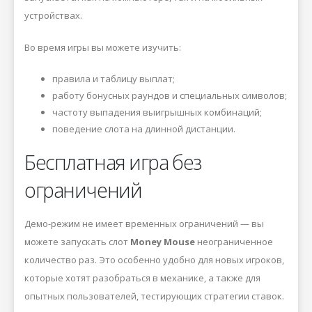
устройствах.
Во время игры вы можете изучить:
правила и таблицу выплат;
работу бонусных раундов и специальных символов;
частоту выпадения выигрышных комбинаций;
поведение слота на длинной дистанции.
Бесплатная игра без
ограничений
Демо-режим не имеет временных ограничений — вы
можете запускать слот
Money Mouse
неограниченное
количество раз. Это особенно удобно для новых игроков,
которые хотят разобраться в механике, а также для
опытных пользователей, тестирующих стратегии ставок.