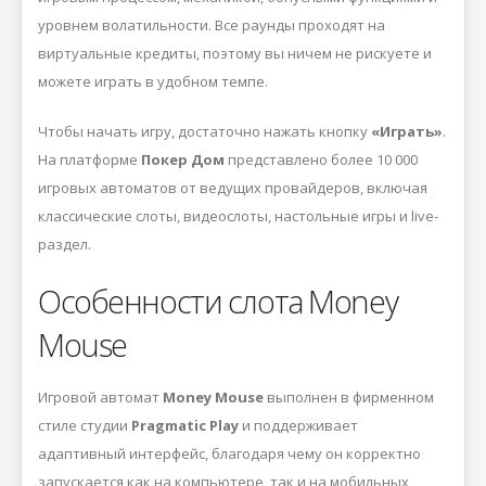
уровнем волатильности. Все раунды проходят на
виртуальные кредиты, поэтому вы ничем не рискуете и
можете играть в удобном темпе.
Чтобы начать игру, достаточно нажать кнопку
«Играть»
.
На платформе
Покер Дом
представлено более 10 000
игровых автоматов от ведущих провайдеров, включая
классические слоты, видеослоты, настольные игры и live-
раздел.
Особенности слота Money
Mouse
Игровой автомат
Money Mouse
выполнен в фирменном
стиле студии
Pragmatic Play
и поддерживает
адаптивный интерфейс, благодаря чему он корректно
запускается как на компьютере, так и на мобильных