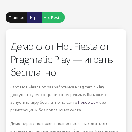
Главная
Игры
Hot Fiesta
Демо слот Hot Fiesta от
Pragmatic Play — играть
бесплатно
Слот
Hot Fiesta
от разработчика
Pragmatic Play
доступен в демонстрационном режиме. Вы можете
запустить игру бесплатно на сайте
Покер Дом
без
регистрации и без пополнения счёта.
Демо-версия позволяет полностью ознакомиться с
игровым процессом, механикой, бонусными функциями и