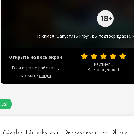
Нажимая "Запустить игру", вы подтверждаете ч
Открыть на весь экран
Рейтинг
5
Если игра не работает,
Всего оценок:
1
нажмите
сюда
Rush
 Gold Rush от Pragmatic Play