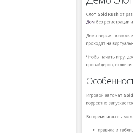
Слот
Gold Rush
от ра
Дом
без регистрации и
Демо-версия позволяе
проходят на виртуальн
Чтобы начать игру, д
провайдеров, включая 
Особенност
Игровой автомат
Gold
корректно запускается
Во время игры вы мож
правила и табли