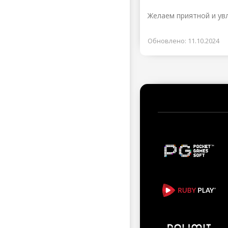
Желаем приятной и ув
Обновлено:
11.10.2024