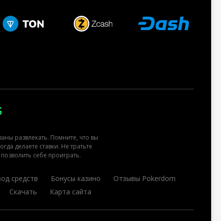
аны развлекать. Помните, что вы
огда делаете ставки. Не тратьте
позволить себе проиграть.
од средств
Бонусы казино
Отзывы Pokerdom
Скачать
Карта сайта