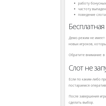
работу бонусных
частоту выпаден
поведение слота
Бесплатная
Демо-режим не имеет 
новых игроков, которы
Обратите внимание: в
Слот не зап
Если по каким-либо п
постараемся оператив
После завершения игр
сделать выбор.