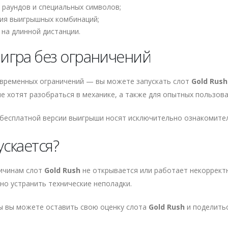
 раундов и специальных символов;
ия выигрышных комбинаций;
 на длинной дистанции.
 игра без ограничений
временных ограничений — вы можете запускать слот
Gold Rush
е хотят разобраться в механике, а также для опытных пользова
 бесплатной версии выигрыши носят исключительно ознакомител
ускается?
ричинам слот
Gold Rush
не открывается или работает некоррект
но устранить технические неполадки.
ы вы можете оставить свою оценку слота
Gold Rush
и поделить