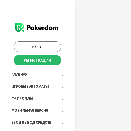
ВХОД
РЕГИСТРАЦИЯ
ГЛАВНАЯ
ИГРОВЫЕ АВТОМАТЫ
ФРИРОЛЛЫ
МОБИЛЬНАЯ ВЕРСИЯ
ВВОД ВЫВОД СРЕДСТВ