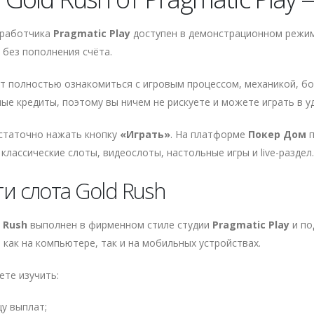
зработчика
Pragmatic Play
доступен в демонстрационном режим
 без пополнения счёта.
т полностью ознакомиться с игровым процессом, механикой, бо
ые кредиты, поэтому вы ничем не рискуете и можете играть в у
остаточно нажать кнопку
«Играть»
. На платформе
Покер Дом
п
классические слоты, видеослоты, настольные игры и live-раздел.
и слота Gold Rush
 Rush
выполнен в фирменном стиле студии
Pragmatic Play
и по
 как на компьютере, так и на мобильных устройствах.
ете изучить:
цу выплат;