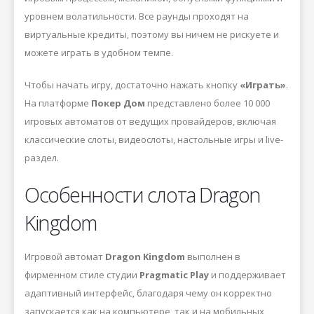
уровнем волатильности. Все раунды проходят на
виртуальные кредиты, поэтому вы ничем не рискуете и
можете играть в удобном темпе.
Чтобы начать игру, достаточно нажать кнопку
«Играть»
.
На платформе
Покер Дом
представлено более 10 000
игровых автоматов от ведущих провайдеров, включая
классические слоты, видеослоты, настольные игры и live-
раздел.
Особенности слота Dragon
Kingdom
Игровой автомат
Dragon Kingdom
выполнен в
фирменном стиле студии
Pragmatic Play
и поддерживает
адаптивный интерфейс, благодаря чему он корректно
запускается как на компьютере, так и на мобильных