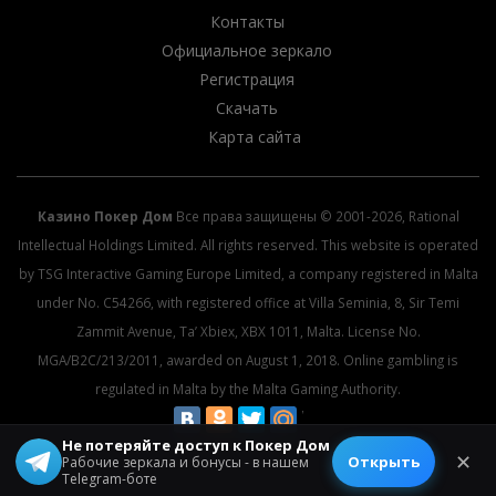
Контакты
Официальное зеркало
Регистрация
Скачать
Карта сайта
Казино Покер Дом
Все права защищены © 2001-2026, Rational
Intellectual Holdings Limited. All rights reserved. This website is operated
by TSG Interactive Gaming Europe Limited, a company registered in Malta
under No. C54266, with registered office at Villa Seminia, 8, Sir Temi
Zammit Avenue, Ta’ Xbiex, XBX 1011, Malta. License No.
MGA/B2C/213/2011, awarded on August 1, 2018. Online gambling is
regulated in Malta by the Malta Gaming Authority.
Не потеряйте доступ к Покер Дом
© 2026 All rights reserved.
✕
Открыть
Рабочие зеркала и бонусы - в нашем
Telegram-боте