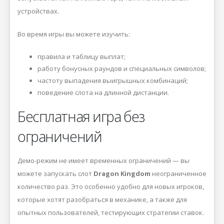
устройствах.
Во время игры вы можете изучить:
правила и таблицу выплат;
работу бонусных раундов и специальных символов;
частоту выпадения выигрышных комбинаций;
поведение слота на длинной дистанции.
Бесплатная игра без
ограничений
Демо-режим не имеет временных ограничений — вы
можете запускать слот
Dragon Kingdom
неограниченное
количество раз. Это особенно удобно для новых игроков,
которые хотят разобраться в механике, а также для
опытных пользователей, тестирующих стратегии ставок.