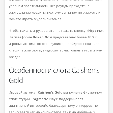
уровнем волатильности. Все раунды проходят на
виртуальные кредиты, поэтому вы ничем не рискуете и
можете играть в удобном темпе.
Чтобы начать игру, достаточно нажать кнопку
«Играть»
.
На платформе
Покер Дом
представлено более 10 000
игровых автоматов от ведущих провайдеров, включая
классические слоты, видеослоты, настольные игры и live-
раздел.
Особенности слота Caishen's
Gold
Игровой автомат
Caishen's Gold
выполнен в фирменном
стиле студии
Pragmatic Play
и поддерживает
адаптивный интерфейс, благодаря чему он корректно
запускается как на компьютере, так и на мобильных