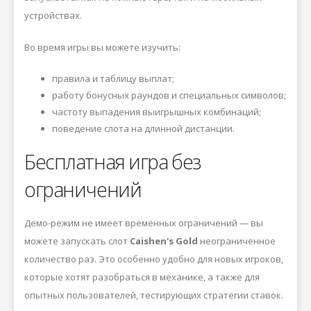
устройствах.
Во время игры вы можете изучить:
правила и таблицу выплат;
работу бонусных раундов и специальных символов;
частоту выпадения выигрышных комбинаций;
поведение слота на длинной дистанции.
Бесплатная игра без
ограничений
Демо-режим не имеет временных ограничений — вы
можете запускать слот
Caishen's Gold
неограниченное
количество раз. Это особенно удобно для новых игроков,
которые хотят разобраться в механике, а также для
опытных пользователей, тестирующих стратегии ставок.