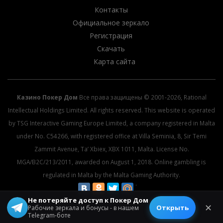
Контакты
Официальное зеркало
Регистрация
Скачать
Карта сайта
Казино Покер Дом
Все права защищены © 2001-2026, Rational
Intellectual Holdings Limited. All rights reserved. This website is operated
by TSG Interactive Gaming Europe Limited, a company registered in Malta
under No. C54266, with registered office at Villa Seminia, 8, Sir Temi
Zammit Avenue, Ta’ Xbiex, XBX 1011, Malta. License No.
MGA/B2C/213/2011, awarded on August 1, 2018. Online gambling is
regulated in Malta by the Malta Gaming Authority.
Не потеряйте доступ к Покер Дом
© 2026 All rights reserved.
✕
Открыть
Рабочие зеркала и бонусы - в нашем
Telegram-боте