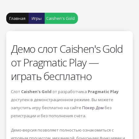
Главная
Игры
Caishen's Gold
Демо слот Caishen's Gold
от Pragmatic Play —
играть бесплатно
Слот
Caishen's Gold
от разработчика
Pragmatic Play
доступен в демонстрационном режиме. Вы можете
запустить игру бесплатно на сайте
Покер Дом
без
регистрации и без пополнения счёта.
Демо-версия позволяет полностью ознакомиться с
игровым процессом, механикой, бонусными функциями и