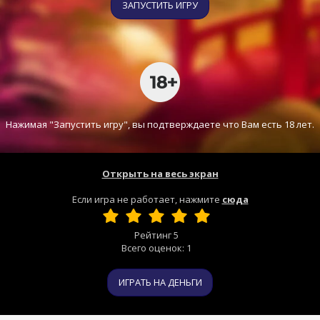
ЗАПУСТИТЬ ИГРУ
Нажимая "Запустить игру", вы подтверждаете что Вам есть 18 лет.
Открыть на весь экран
Если игра не работает, нажмите
сюда
Рейтинг
5
Всего оценок:
1
ИГРАТЬ НА ДЕНЬГИ