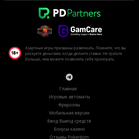
Азартные игры призваны развлекать. Помните, что вы
рискуете деньгами, когда делаете ставки. Не тратьте
больше, чем можете позволить себе проиграть.
Главная
Игровые автоматы
Фрироллы
Мобильная версия
Ввод Вывод средств
Бонусы казино
Отзывы Pokerdom