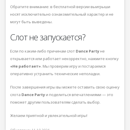
Обратите внимание: в бесплатной версии выигрыши
носят исключительно ознакомительный характер и не
могут быть выведены.
Слот не запускается?
Если по каким-либо причинам слот
Dance Party
не
открывается или работает некорректно, нажмите кнопку
«Не работает»
. Мы проверим игру и постараемся
оперативно устранить технические неполадки.
После завершения игры вы можете оставить свою оценку
слота
Dance Party
и поделиться впечатлениями — это
поможет другим пользователям сделать выбор.
Желаем приятной и увлекательной игры!
Обновлено:
11.10.2024