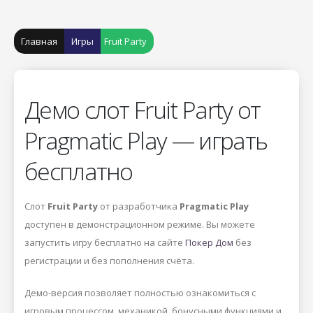
Главная
Игры
Fruit Party
Демо слот Fruit Party от
Pragmatic Play — играть
бесплатно
Слот
Fruit Party
от разработчика
Pragmatic Play
доступен в демонстрационном режиме. Вы можете
запустить игру бесплатно на сайте
Покер Дом
без
регистрации и без пополнения счёта.
Демо-версия позволяет полностью ознакомиться с
игровым процессом, механикой, бонусными функциями и