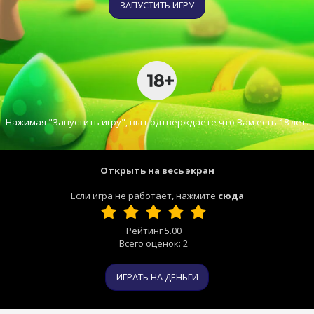
ЗАПУСТИТЬ ИГРУ
Нажимая "Запустить игру", вы подтверждаете что Вам есть 18 лет.
Открыть на весь экран
Если игра не работает, нажмите
сюда
Рейтинг
5.00
Всего оценок:
2
ИГРАТЬ НА ДЕНЬГИ