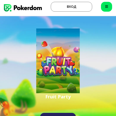
ВХОД
Fruit Party