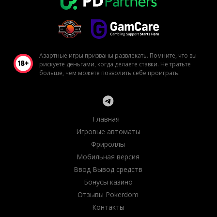
Азартные игры призваны развлекать. Помните, что вы
рискуете деньгами, когда делаете ставки. Не тратьте
больше, чем можете позволить себе проиграть.
Главная
Игровые автоматы
Фрироллы
Мобильная версия
Ввод Вывод средств
Бонусы казино
Отзывы Pokerdom
Контакты