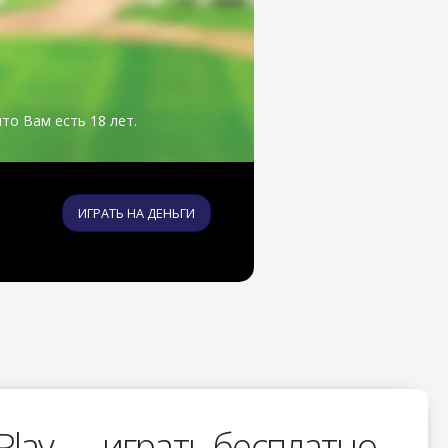
то Вам есть 18 лет.
ИГРАТЬ НА ДЕНЬГИ
Play — играть бесплатно