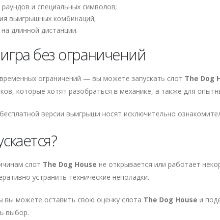
 раундов и специальных символов;
ия выигрышных комбинаций;
 на длинной дистанции.
 игра без ограничений
временных ограничений — вы можете запускать слот
The Dog 
ков, которые хотят разобраться в механике, а также для опытн
 бесплатной версии выигрыши носят исключительно ознакомител
ускается?
ричинам слот
The Dog House
не открывается или работает неко
еративно устранить технические неполадки.
ы вы можете оставить свою оценку слота
The Dog House
и под
ь выбор.