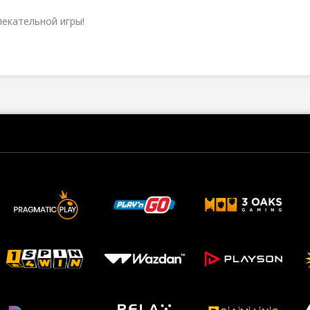
лекательной игры!