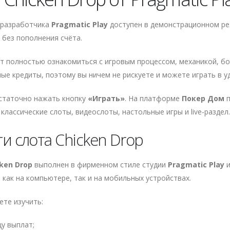
разработчика
Pragmatic Play
доступен в демонстрационном ре
 без пополнения счёта.
т полностью ознакомиться с игровым процессом, механикой, бо
ые кредиты, поэтому вы ничем не рискуете и можете играть в у
остаточно нажать кнопку
«Играть»
. На платформе
Покер Дом
п
классические слоты, видеослоты, настольные игры и live-раздел.
и слота Chicken Drop
ken Drop
выполнен в фирменном стиле студии
Pragmatic Play
и
 как на компьютере, так и на мобильных устройствах.
ете изучить:
цу выплат;