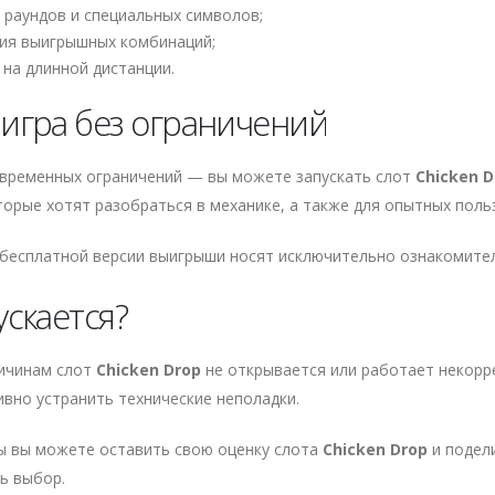
 раундов и специальных символов;
ия выигрышных комбинаций;
 на длинной дистанции.
 игра без ограничений
временных ограничений — вы можете запускать слот
Chicken D
торые хотят разобраться в механике, а также для опытных поль
 бесплатной версии выигрыши носят исключительно ознакомител
ускается?
ричинам слот
Chicken Drop
не открывается или работает некорр
ивно устранить технические неполадки.
ы вы можете оставить свою оценку слота
Chicken Drop
и подел
ь выбор.