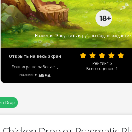
Нажимая "Запустить игру", вы подтверждаете ч
Открыть на весь экран
Рейтинг
5
Если игра не работает,
Всего оценок:
1
нажмите
сюда
en Drop
 Chicken Drop от Pragmatic P