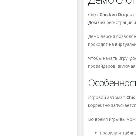
Слот
Chicken Drop
от 
Дом
без регистрации и
Демо-версия позволяе
проходят на виртуальн
Чтобы начать игру, д
провайдеров, включая 
Особенност
Игровой автомат
Chic
корректно запускается
Во время игры вы мож
правила и табли