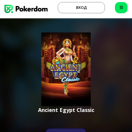
ВХОД
Ancient Egypt Classic