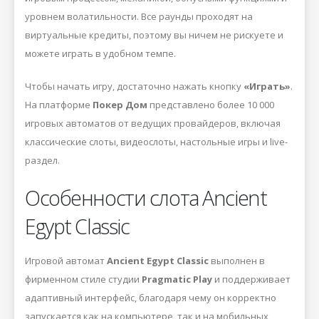
уровнем волатильности. Все раунды проходят на
виртуальные кредиты, поэтому вы ничем не рискуете и
можете играть в удобном темпе.
Чтобы начать игру, достаточно нажать кнопку
«Играть»
.
На платформе
Покер Дом
представлено более 10 000
игровых автоматов от ведущих провайдеров, включая
классические слоты, видеослоты, настольные игры и live-
раздел.
Особенности слота Ancient
Egypt Classic
Игровой автомат
Ancient Egypt Classic
выполнен в
фирменном стиле студии
Pragmatic Play
и поддерживает
адаптивный интерфейс, благодаря чему он корректно
запускается как на компьютере, так и на мобильных