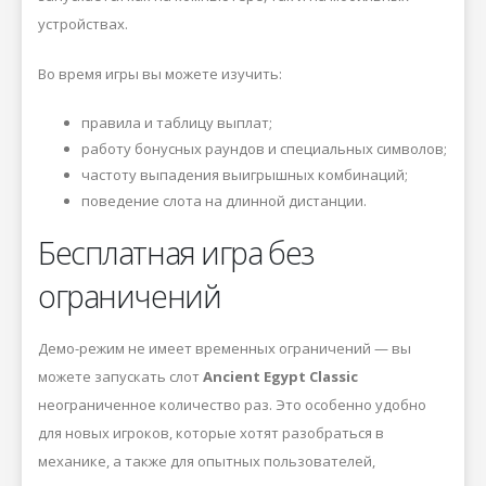
устройствах.
Во время игры вы можете изучить:
правила и таблицу выплат;
работу бонусных раундов и специальных символов;
частоту выпадения выигрышных комбинаций;
поведение слота на длинной дистанции.
Бесплатная игра без
ограничений
Демо-режим не имеет временных ограничений — вы
можете запускать слот
Ancient Egypt Classic
неограниченное количество раз. Это особенно удобно
для новых игроков, которые хотят разобраться в
механике, а также для опытных пользователей,