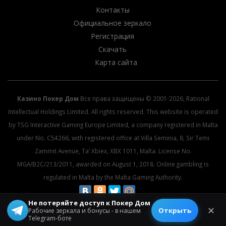
Контакты
Официальное зеркало
Регистрация
Скачать
Карта сайта
Казино Покер Дом
Все права защищены © 2001-2026, Rational
Intellectual Holdings Limited. All rights reserved. This website is operated
by TSG Interactive Gaming Europe Limited, a company registered in Malta
under No. C54266, with registered office at Villa Seminia, 8, Sir Temi
Zammit Avenue, Ta’ Xbiex, XBX 1011, Malta. License No.
MGA/B2C/213/2011, awarded on August 1, 2018. Online gambling is
regulated in Malta by the Malta Gaming Authority.
Не потеряйте доступ к Покер Дом
© 2026 All rights reserved.
✕
Открыть
Рабочие зеркала и бонусы - в нашем
Telegram-боте