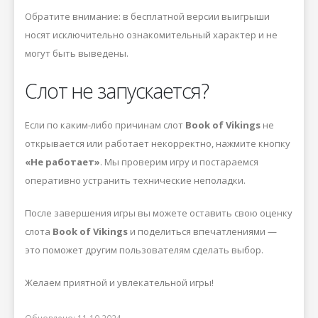
Обратите внимание: в бесплатной версии выигрыши
носят исключительно ознакомительный характер и не
могут быть выведены.
Слот не запускается?
Если по каким-либо причинам слот
Book of Vikings
не
открывается или работает некорректно, нажмите кнопку
«Не работает»
. Мы проверим игру и постараемся
оперативно устранить технические неполадки.
После завершения игры вы можете оставить свою оценку
слота
Book of Vikings
и поделиться впечатлениями —
это поможет другим пользователям сделать выбор.
Желаем приятной и увлекательной игры!
Обновлено:
11.10.2024