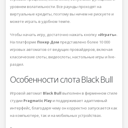
уровнем волатильности. Все раунды проходят на
виртуальные кредиты, поэтому вы ничем не рискуете и
можете играть в удобном темпе.
Чтобы начать игру, достаточно нажать кнопку
«Играть»
.
На платформе
Покер Дом
представлено более 10 000
игровых автоматов от ведущих провайдеров, включая
классические слоты, видеослоты, настольные игры и live-
раздел.
Особенности слота Black Bull
Игровой автомат
Black Bull
выполнен в фирменном стиле
студии
Pragmatic Play
и поддерживает адаптивный
интерфейс, благодаря чему он корректно запускается как
на компьютере, так и на мобильных устройствах.