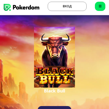
ВХОД
Black Bull