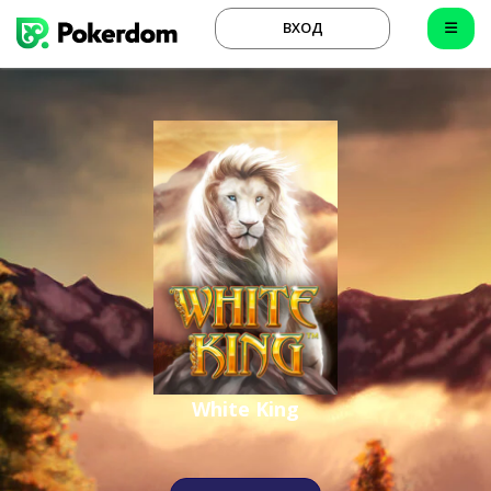
ВХОД
White King