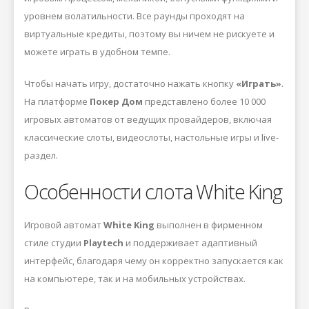
уровнем волатильности. Все раунды проходят на
виртуальные кредиты, поэтому вы ничем не рискуете и
можете играть в удобном темпе.
Чтобы начать игру, достаточно нажать кнопку
«Играть»
.
На платформе
Покер Дом
представлено более 10 000
игровых автоматов от ведущих провайдеров, включая
классические слоты, видеослоты, настольные игры и live-
раздел.
Особенности слота White King
Игровой автомат
White King
выполнен в фирменном
стиле студии
Playtech
и поддерживает адаптивный
интерфейс, благодаря чему он корректно запускается как
на компьютере, так и на мобильных устройствах.