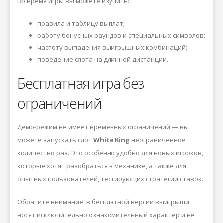
Во время игры вы можете изучить:
правила и таблицу выплат;
работу бонусных раундов и специальных символов;
частоту выпадения выигрышных комбинаций;
поведение слота на длинной дистанции.
Бесплатная игра без
ограничений
Демо-режим не имеет временных ограничений — вы
можете запускать слот
White King
неограниченное
количество раз. Это особенно удобно для новых игроков,
которые хотят разобраться в механике, а также для
опытных пользователей, тестирующих стратегии ставок.
Обратите внимание: в бесплатной версии выигрыши
носят исключительно ознакомительный характер и не