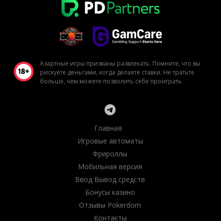
Азартные игры призваны развлекать. Помните, что вы
рискуете деньгами, когда делаете ставки. Не тратьте
больше, чем можете позволить себе проиграть.
Главная
Игровые автоматы
Фрироллы
Мобильная версия
Ввод Вывод средств
Бонусы казино
Отзывы Pokerdom
Контакты