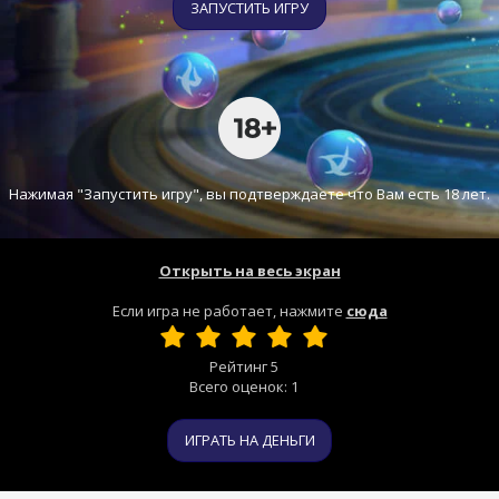
ЗАПУСТИТЬ ИГРУ
Нажимая "Запустить игру", вы подтверждаете что Вам есть 18 лет.
Открыть на весь экран
Если игра не работает, нажмите
сюда
Рейтинг
5
Всего оценок:
1
ИГРАТЬ НА ДЕНЬГИ