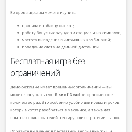
Во время игры вы можете изучить:
правила и таблицу выплат;
работу бонусных раундов и специальных символов;
частоту выпадения выигрышных комбинаций;
поведение слота на длинной дистанции.
Бесплатная игра без
ограничений
Демо-режим не имеет временных ограничений — вы
можете запускать слот
Rise of Dead
неограниченное
количество раз. Это особенно удобно для новых игроков,
которые хотят разобраться в механике, а также для
опытных пользователей, тестирующих стратегии ставок.
Обратите внимание: в бесплатной версии выигрыши