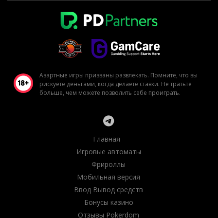
Азартные игры призваны развлекать. Помните, что вы
рискуете деньгами, когда делаете ставки. Не тратьте
больше, чем можете позволить себе проиграть.
Главная
Игровые автоматы
Фрироллы
Мобильная версия
Ввод Вывод средств
Бонусы казино
Отзывы Pokerdom