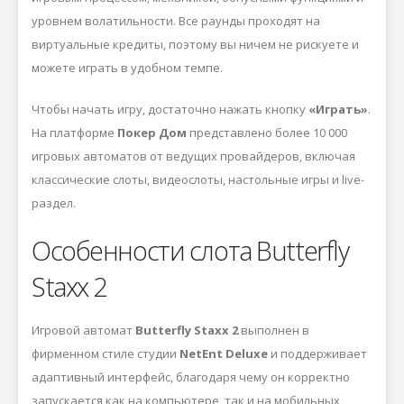
уровнем волатильности. Все раунды проходят на
виртуальные кредиты, поэтому вы ничем не рискуете и
можете играть в удобном темпе.
Чтобы начать игру, достаточно нажать кнопку
«Играть»
.
На платформе
Покер Дом
представлено более 10 000
игровых автоматов от ведущих провайдеров, включая
классические слоты, видеослоты, настольные игры и live-
раздел.
Особенности слота Butterfly
Staxx 2
Игровой автомат
Butterfly Staxx 2
выполнен в
фирменном стиле студии
NetEnt Deluxe
и поддерживает
адаптивный интерфейс, благодаря чему он корректно
запускается как на компьютере, так и на мобильных