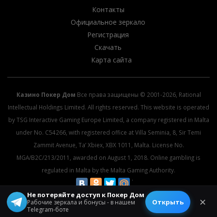
Контакты
Официальное зеркало
Регистрация
Скачать
Карта сайта
Казино Покер Дом
Все права защищены © 2001-2026, Rational
Intellectual Holdings Limited. All rights reserved. This website is operated
by TSG Interactive Gaming Europe Limited, a company registered in Malta
under No. C54266, with registered office at Villa Seminia, 8, Sir Temi
Zammit Avenue, Ta’ Xbiex, XBX 1011, Malta. License No.
MGA/B2C/213/2011, awarded on August 1, 2018. Online gambling is
regulated in Malta by the Malta Gaming Authority.
Не потеряйте доступ к Покер Дом
© 2026 All rights reserved.
✕
Открыть
Рабочие зеркала и бонусы - в нашем
Telegram-боте