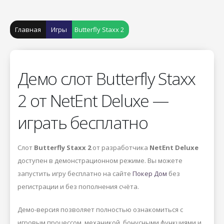
Главная
Игры
Butterfly Staxx 2
Демо слот Butterfly Staxx
2 от NetEnt Deluxe —
играть бесплатно
Слот
Butterfly Staxx 2
от разработчика
NetEnt Deluxe
доступен в демонстрационном режиме. Вы можете
запустить игру бесплатно на сайте
Покер Дом
без
регистрации и без пополнения счёта.
Демо-версия позволяет полностью ознакомиться с
игровым процессом, механикой, бонусными функциями и