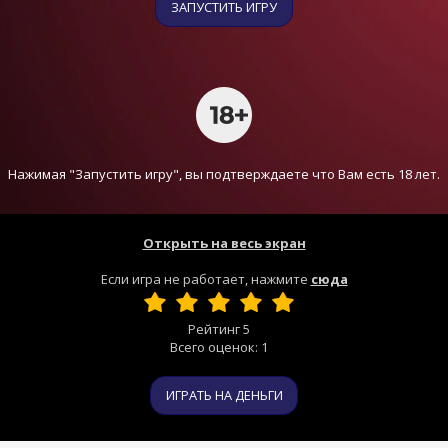
ЗАПУСТИТЬ ИГРУ
Нажимая "Запустить игру", вы подтверждаете что Вам есть 18 лет.
Открыть на весь экран
Если игра не работает, нажмите
сюда
Рейтинг
5
Всего оценок:
1
ИГРАТЬ НА ДЕНЬГИ