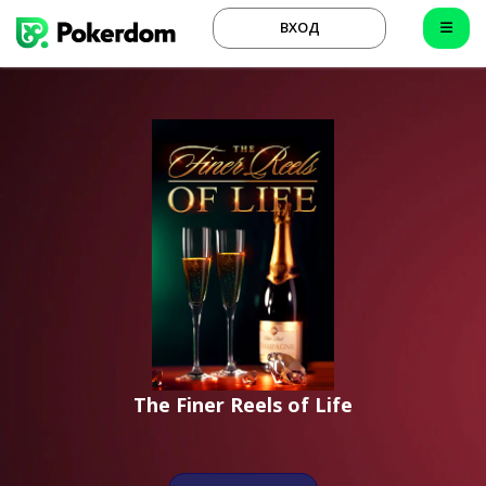
ВХОД
The Finer Reels of Life