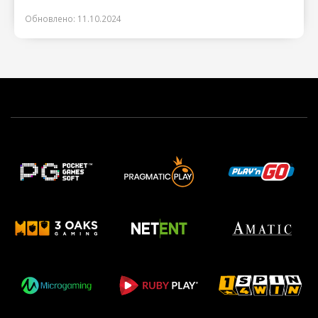
Обновлено:
11.10.2024