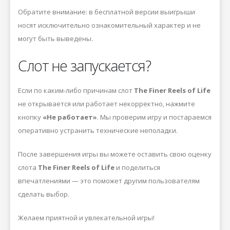
Обратите внимание: в бесплатной версии выигрыши
носят исключительно ознакомительный характер и не
могут быть выведены.
Слот не запускается?
Если по каким-либо причинам слот
The Finer Reels of Life
не открывается или работает некорректно, нажмите
кнопку
«Не работает»
. Мы проверим игру и постараемся
оперативно устранить технические неполадки.
После завершения игры вы можете оставить свою оценку
слота
The Finer Reels of Life
и поделиться
впечатлениями — это поможет другим пользователям
сделать выбор.
Желаем приятной и увлекательной игры!