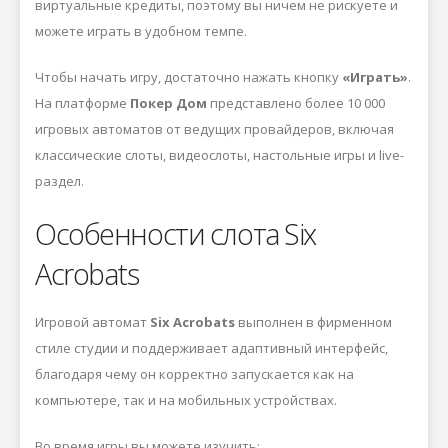
виртуальные кредиты, поэтому вы ничем не рискуете и
можете играть в удобном темпе.
Чтобы начать игру, достаточно нажать кнопку
«Играть»
.
На платформе
Покер Дом
представлено более 10 000
игровых автоматов от ведущих провайдеров, включая
классические слоты, видеослоты, настольные игры и live-
раздел.
Особенности слота Six
Acrobats
Игровой автомат
Six Acrobats
выполнен в фирменном
стиле студии
и поддерживает адаптивный интерфейс,
благодаря чему он корректно запускается как на
компьютере, так и на мобильных устройствах.
Во время игры вы можете изучить: