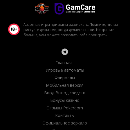
Азартные игры призваны развлекать. Помните, что вы
рискуете деньгами, когда делаете ставки. Не тратьте
больше, чем можете позволить себе проиграть.
Главная
Игровые автоматы
Фрироллы
Мобильная версия
Ввод Вывод средств
Бонусы казино
Отзывы Pokerdom
Контакты
Официальное зеркало