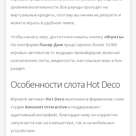
уровнем волатильности. Все раунды проходят на
виртуальные кредиты, поэтому вы ничем не рискуете и
можете играть в удобном темпе.
Чтобы начать игру, достаточно нажать кнопку
«Играть»
.
На платформе
Покер Дом
представлено более 10 000
игровых автоматов от ведущих провайдеров, включая
классические слоты, видеослоты, настольные игры и live-
раздел.
Особенности слота Hot Deco
Игровой автомат
Hot Deco
выполнен в фирменном стиле
студии
Amusnet Interactive
и поддерживает
адаптивный интерфейс, благодаря чему он корректно
запускается как на компьютере, так и на мобильных
устройствах.