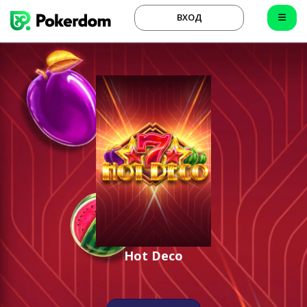
ВХОД
Hot Deco