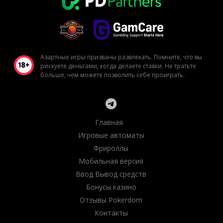
Азартные игры призваны развлекать. Помните, что вы
рискуете деньгами, когда делаете ставки. Не тратьте
больше, чем можете позволить себе проиграть.
Главная
Игровые автоматы
Фрироллы
Мобильная версия
Ввод Вывод средств
Бонусы казино
Отзывы Pokerdom
Контакты