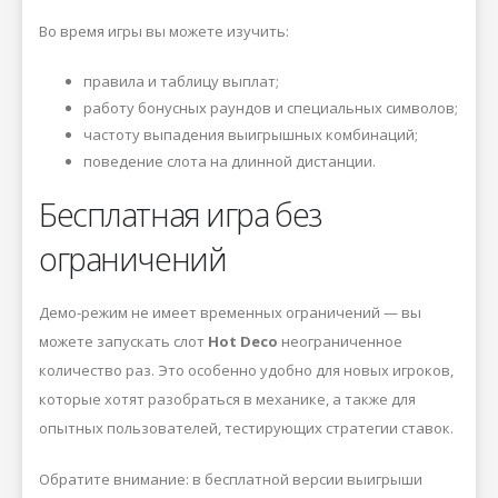
Во время игры вы можете изучить:
правила и таблицу выплат;
работу бонусных раундов и специальных символов;
частоту выпадения выигрышных комбинаций;
поведение слота на длинной дистанции.
Бесплатная игра без
ограничений
Демо-режим не имеет временных ограничений — вы
можете запускать слот
Hot Deco
неограниченное
количество раз. Это особенно удобно для новых игроков,
которые хотят разобраться в механике, а также для
опытных пользователей, тестирующих стратегии ставок.
Обратите внимание: в бесплатной версии выигрыши