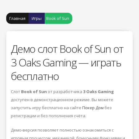
Главная
Игры
Book of Sun
Демо слот Book of Sun от
3 Oaks Gaming — играть
бесплатно
Слот
Book of Sun
от разработчика
3 Oaks Gaming
доступен в демонстрационном режиме. Вы можете
запустить игру бесплатно на сайте
Покер Дом
без
регистрации и без пополнения счёта.
Демо-версия позволяет полностью ознакомиться с
игровым процессом, механикой, бонусными функциями и