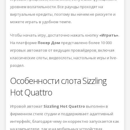
уровнем волатильности. Все раунды проходят на
виртуальные кредиты, поэтому вы ничем не рискуете и
можете играть в удобном темпе.
Чтобы начать игру, достаточно нажать кнопку
«Играть»
.
На платформе
Покер Дом
представлено более 10 000
игровых автоматов от ведущих провайдеров, включая
классические слоты, видеослоты, настольные игры и live-
раздел.
Особенности слота Sizzling
Hot Quattro
Игровой автомат
Sizzling Hot Quattro
выполнен в
фирменном стиле студии
и поддерживает адаптивный
интерфейс, благодаря чему он корректно запускается как
на компьютере, так и на мобильных устройствах.