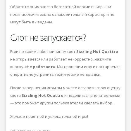
Обратите внимание: в бесплатной версии выигрыши
носят исключительно ознакомительный характер и не
могут быть выведены.
Слот не запускается?
Если по каким-либо причинам слот
Sizzling Hot Quattro
не открывается или работает некорректно, нажмите
кнопку
«Не работает»
. Мы проверим игру и постараемся
оперативно устранить технические неполадки.
После завершения игры вы можете оставить свою оценку
слота
Sizzling Hot Quattro
и поделиться впечатлениями
— это поможет другим пользователям сделать выбор.
Желаем приятной и увлекательной игры!
Обновлено:
11.10.2024