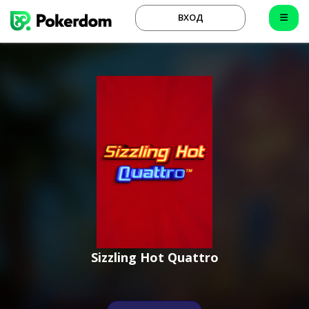
ВХОД
Sizzling Hot Quattro