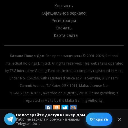
Контакты
Официальное зеркало
Регистрация
Скачать
Карта сайта
Казино Покер Дом
Все права защищены © 2001-2026, Rational
Intellectual Holdings Limited. All rights reserved. This website is operated
by TSG Interactive Gaming Europe Limited, a company registered in Malta
under No. C54266, with registered office at Villa Seminia, 8, Sir Temi
Zammit Avenue, Ta’ Xbiex, XBX 1011, Malta. License No.
MGA/B2C/213/2011, awarded on August 1, 2018. Online gambling is
regulated in Malta by the Malta Gaming Authority.
Не потеряйте доступ к Покер Дом
© 2026 All rights reserved.
✕
Открыть
Рабочие зеркала и бонусы - в нашем
Telegram-боте