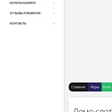
БОНУСЫ КАЗИНО
ОТЗЫВЫ POKERDOM
КОНТАКТЫ
Главная
Игры
Rock 
Демо слот