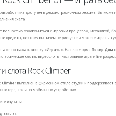
разработчика
доступен в демонстрационном режиме. Вы можете
олнения счёта.
т полностью ознакомиться с игровым процессом, механикой, бо
ые кредиты, поэтому вы ничем не рискуете и можете играть в у
остаточно нажать кнопку
«Играть»
. На платформе
Покер Дом
п
классические слоты, видеослоты, настольные игры и live-раздел.
 слота Rock Climber
 Climber
выполнен в фирменном стиле студии
и поддерживает 
мпьютере, так и на мобильных устройствах.
ете изучить:
цу выплат;