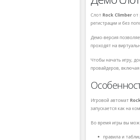
Слот
Rock Climber
от 
регистрации и без поп
Демо-версия позволяе
проходят на виртуальн
Чтобы начать игру, д
провайдеров, включая 
Особенности
Игровой автомат
Rock
запускается как на ко
Во время игры вы мож
правила и табли