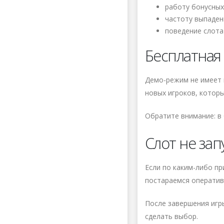
работу бонусных
частоту выпаден
поведение слота
Бесплатная
Демо-режим не имеет 
новых игроков, которы
Обратите внимание: в
Слот не зап
Если по каким-либо п
постараемся оператив
После завершения игр
сделать выбор.