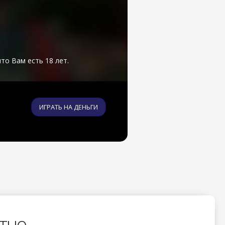
то Вам есть 18 лет.
ИГРАТЬ НА ДЕНЬГИ
атно