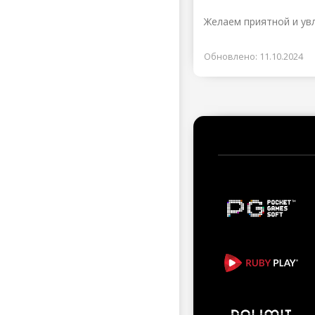
Желаем приятной и ув
Обновлено:
11.10.2024