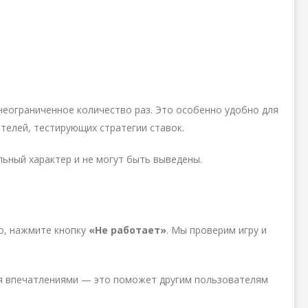
еограниченное количество раз. Это особенно удобно для
телей, тестирующих стратегии ставок.
ьный характер и не могут быть выведены.
о, нажмите кнопку
«Не работает»
. Мы проверим игру и
я впечатлениями — это поможет другим пользователям