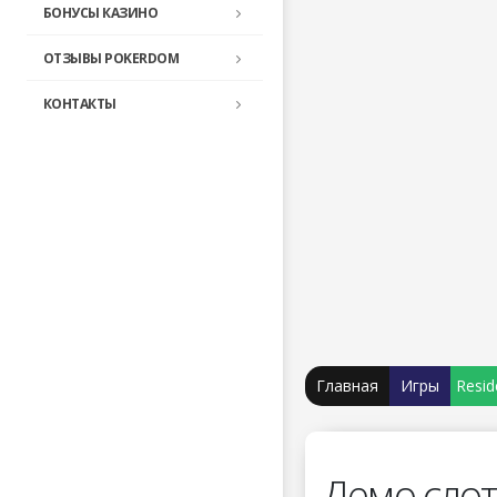
БОНУСЫ КАЗИНО
ОТЗЫВЫ POKERDOM
КОНТАКТЫ
Главная
Игры
Resid
Демо слот