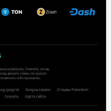
аны развлекать. Помните, что вы
огда делаете ставки. Не тратьте
позволить себе проиграть.
од средств
Бонусы казино
Отзывы Pokerdom
Скачать
Карта сайта