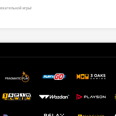
лекательной игры!