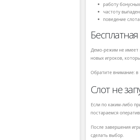
работу бонусных
частоту выпаден
поведение слота
Бесплатная
Демо-режим не имеет 
новых игроков, которы
Обратите внимание: в
Слот не зап
Если по каким-либо п
постараемся оператив
После завершения игр
сделать выбор.