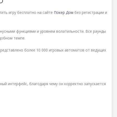
ить игру бесплатно на сайте
Покер Дом
без регистрации и
нусными функциями и уровнем волатильности. Все раунды
добном темпе.
редставлено более 10 000 игровых автоматов от ведущих
ный интерфейс, благодаря чему он корректно запускается