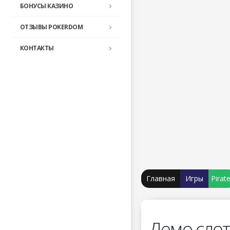
БОНУСЫ КАЗИНО
ОТЗЫВЫ POKERDOM
КОНТАКТЫ
Главная
Игры
Pirat
Демо слот