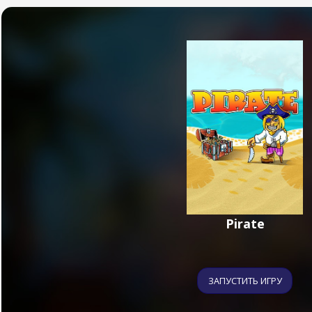
Pirate
ЗАПУСТИТЬ ИГРУ