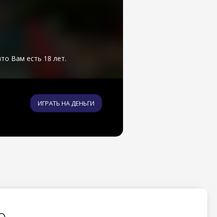
то Вам есть 18 лет.
ИГРАТЬ НА ДЕНЬГИ
о