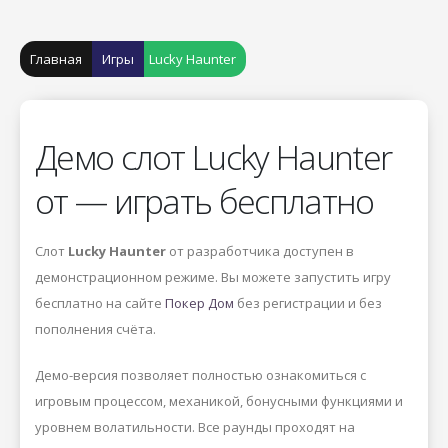
Главная
Игры
Lucky Haunter
Демо слот Lucky Haunter
от — играть бесплатно
Слот
Lucky Haunter
от разработчика
доступен в
демонстрационном режиме. Вы можете запустить игру
бесплатно на сайте
Покер Дом
без регистрации и без
пополнения счёта.
Демо-версия позволяет полностью ознакомиться с
игровым процессом, механикой, бонусными функциями и
уровнем волатильности. Все раунды проходят на