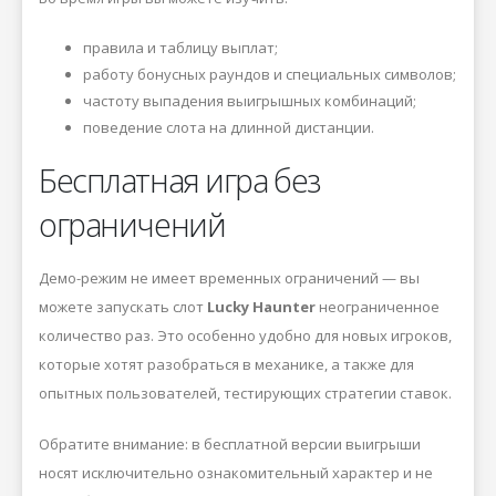
правила и таблицу выплат;
работу бонусных раундов и специальных символов;
частоту выпадения выигрышных комбинаций;
поведение слота на длинной дистанции.
Бесплатная игра без
ограничений
Демо-режим не имеет временных ограничений — вы
можете запускать слот
Lucky Haunter
неограниченное
количество раз. Это особенно удобно для новых игроков,
которые хотят разобраться в механике, а также для
опытных пользователей, тестирующих стратегии ставок.
Обратите внимание: в бесплатной версии выигрыши
носят исключительно ознакомительный характер и не